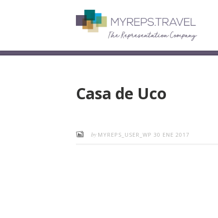
Casa de Uco
by
MYREPS_USER_WP
30 ENE 2017