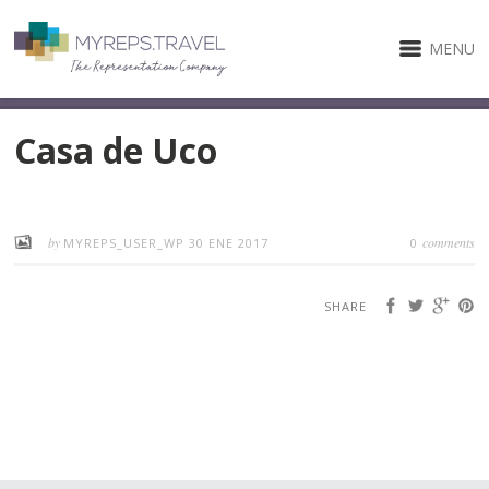
MENU
Casa de Uco
by
comments
MYREPS_USER_WP
30 ENE 2017
0
SHARE