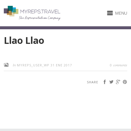
MENU
Llao Llao
by
comments
MYREPS_USER_WP
31 ENE 2017
0
SHARE