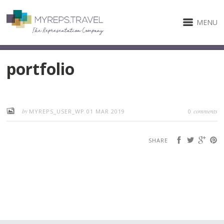
MENU
portfolio
by
comments
MYREPS_USER_WP
01 MAR 2019
0
SHARE