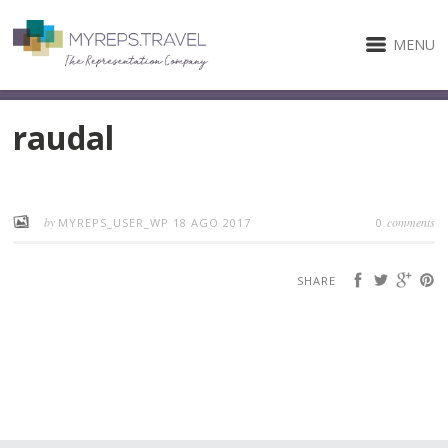
MENU
raudal
by
comments
MYREPS_USER_WP
18 AGO 2017
0
SHARE