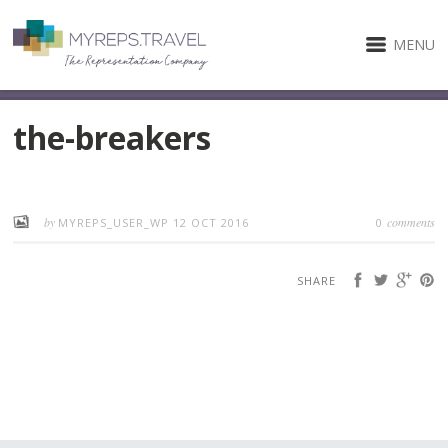
MENU
the-breakers
by
comments
MYREPS_USER_WP
12 OCT 2016
0
SHARE