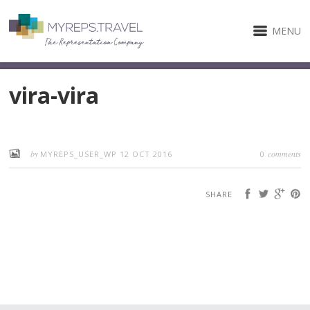
MENU
vira-vira
by
comments
MYREPS_USER_WP
12 OCT 2016
0
SHARE