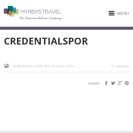
MENU
CREDENTIALSPOR
by
comments
MYREPS_USER_WP
26 AGO 2014
0
SHARE