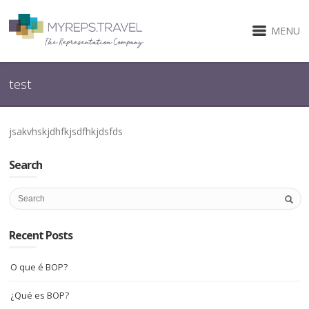
MENU
test
jsakvhskjdhfkjsdfhkjdsfds
Search
Recent Posts
O que é BOP?
¿Qué es BOP?